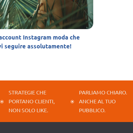
account Instagram moda che
i seguire assolutamente!
STRATEGIE CHE
PARLIAMO CHIARO.
PORTANO CLIENTI,
ANCHE AL TUO
\
\
NON SOLO LIKE.
PUBBLICO.