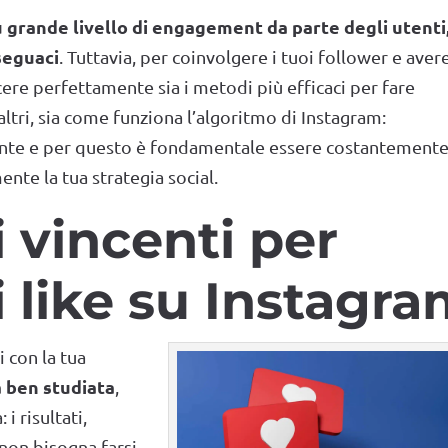
ù grande livello di engagement da parte degli utenti
 seguaci
. Tuttavia, per coinvolgere i tuoi follower e avere
ere perfettamente sia i metodi più efficaci per fare
i altri, sia come funziona l’algoritmo di Instagram:
mente e per questo è fondamentale essere costantement
nte la tua strategia social.
 vincenti per
i like su Instagr
i con la tua
a ben studiata
,
i risultati,
 non bisogna farsi