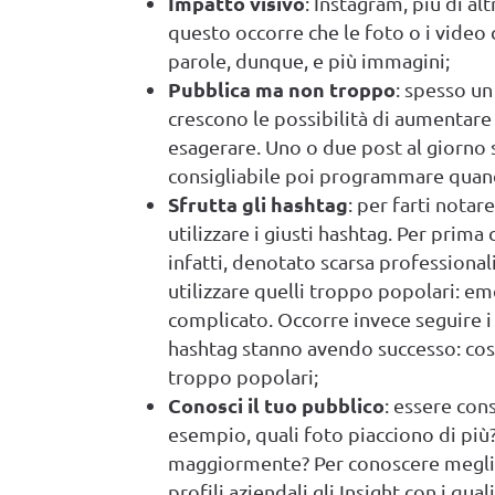
Impatto visivo
: Instagram, più di al
questo occorre che le foto o i video
parole, dunque, e più immagini;
Pubblica ma non troppo
: spesso un
crescono le possibilità di aumentare i
esagerare. Uno o due post al giorno 
consigliabile poi programmare quand
Sfrutta gli hashtag
: per farti notar
utilizzare i giusti hashtag. Per prima
infatti, denotato scarsa professionali
utilizzare quelli troppo popolari: em
complicato. Occorre invece seguire
hashtag stanno avendo successo: così
troppo popolari;
Conosci il tuo pubblico
: essere con
esempio, quali foto piacciono di più
maggiormente? Per conoscere meglio 
profili aziendali gli Insight con i qua