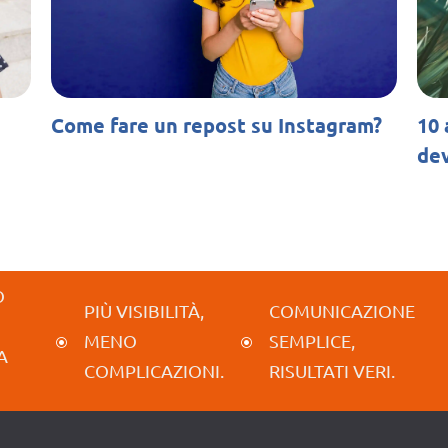
Come fare un repost su Instagram?
10 
dev
O
PIÙ VISIBILITÀ,
COMUNICAZIONE
MENO
SEMPLICE,
\
\
A
COMPLICAZIONI.
RISULTATI VERI.