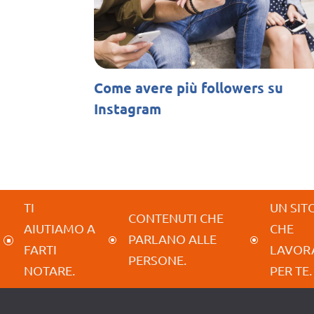
Come avere più followers su
Instagram
TI
UN SIT
CONTENUTI CHE
AIUTIAMO A
CHE
PARLANO ALLE
]
\
\
FARTI
LAVOR
PERSONE.
NOTARE.
PER TE.