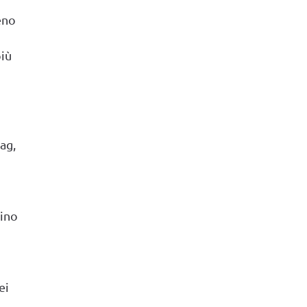
eno
più
tag,
i
tino
ei