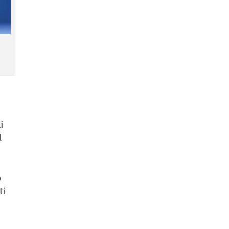
i
l
o
ti