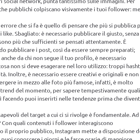
tri social network, punta tantissimo sulle immagini. Per
 che pubblichi colpiscano visivamente i tuoi follower: m
 errore che si fa è quello di pensare che più si pubblica 
 like. Sbagliato: è necessario pubblicare il giusto, senza
sono più che sufficienti se pensati attentamente. È
o pubblicare i post, così da essere sempre preparati;
e anche da chi non segue il tuo profilo, è necessario
 cosa non si deve esagerare nel loro utilizzo: troppi hash
tà. Inoltre, è necessario essere creativi e originali e non
ergere in mezzo alle foto più famose, infatti, è molto
 i trend del momento, per sapere tempestivamente qual
 facendo puoi inserirti nelle tendenze prima che diven
sapevoli del target a cui ci si rivolge è fondamentale. Ad
? Con quali contenuti i follower interagiscono
il proprio pubblico, Instagram mette a disposizione d
li puoi conoscere i giorni e le fasce orarie di maggiore