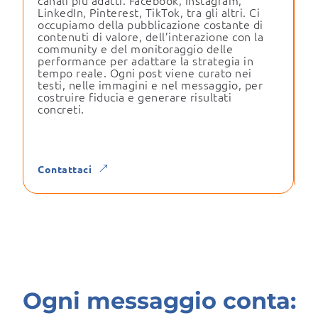
LinkedIn, Pinterest, TikTok, tra gli altri. Ci
p
occupiamo della pubblicazione costante di
i
contenuti di valore, dell’interazione con la
e
community e del monitoraggio delle
t
performance per adattare la strategia in
d
tempo reale. Ogni post viene curato nei
testi, nelle immagini e nel messaggio, per
costruire fiducia e generare risultati
concreti.
C
Contattaci
&
Ogni messaggio conta: