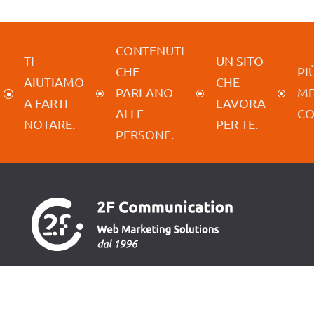
CONTENUTI
TI
UN SITO
CHE
PIÙ
AIUTIAMO
CHE
PARLANO
M
]
\
\
\
A FARTI
LAVORA
ALLE
CO
NOTARE.
PER TE.
PERSONE.
Il tuo ufficio marketing digitale.