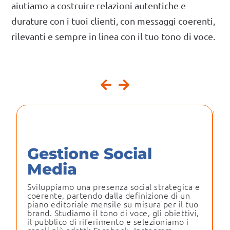
aiutiamo a costruire relazioni autentiche e
durature con i tuoi clienti, con messaggi coerenti,
rilevanti e sempre in linea con il tuo tono di voce.
Gestione Social
Media
Sviluppiamo una presenza social strategica e
U
coerente, partendo dalla definizione di un
r
piano editoriale mensile su misura per il tuo
p
brand. Studiamo il tono di voce, gli obiettivi,
c
il pubblico di riferimento e selezioniamo i
d
canali più adatti: Facebook, Instagram,
M