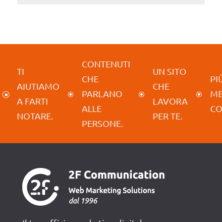
CONTENUTI
TI
UN SITO
CHE
PIÙ
AIUTIAMO
CHE
PARLANO
M
]
\
\
\
A FARTI
LAVORA
ALLE
CO
NOTARE.
PER TE.
PERSONE.