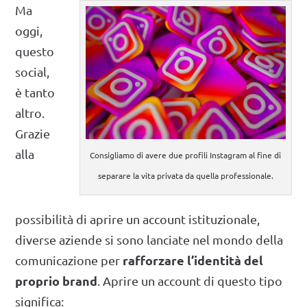
Ma
oggi,
questo
social,
è tanto
altro.
Grazie
alla
Consigliamo di avere due profili Instagram al fine di
separare la vita privata da quella professionale.
possibilità di aprire un account istituzionale,
diverse aziende si sono lanciate nel mondo della
rafforzare l’identità del
comunicazione per
proprio brand
. Aprire un account di questo tipo
significa: