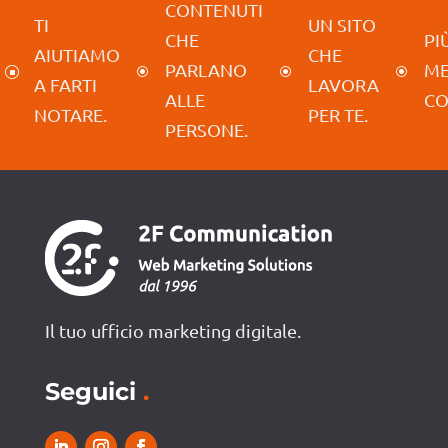
CONTENUTI
TI
UN SITO
CHE
PIÙ
AIUTIAMO
CHE
PARLANO
M
]
\
\
\
A FARTI
LAVORA
ALLE
CO
NOTARE.
PER TE.
PERSONE.
Il tuo ufficio marketing digitale.
Seguici
.