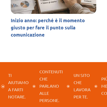
Inizio anno: perché è il momento
giusto per fare il punto sulla
comunicazione
CONTENUTI
TI
UN SITO
CHE
PIÙ
AIUTIAMO
CHE
PARLANO
M
]
\
\
\
A FARTI
LAVORA
ALLE
CO
NOTARE.
PER TE.
PERSONE.