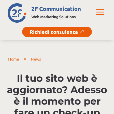
a
Richiedi consulenza
&
Home
News
9
Il tuo sito web è
aggiornato? Adesso
è il momento per
fare un check-up