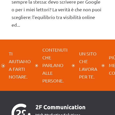
sempre la stessa: devo scrivere per Google
o per i miei lettori? La verità è che non puoi
scegliere: l’equilibrio tra visibilità online
ed...
CONTENUTI
TI
UN SITO
CHE
PIÙ
AIUTIAMO
CHE
PARLANO
M
]
\
\
\
A FARTI
LAVORA
ALLE
CO
NOTARE.
PER TE.
PERSONE.