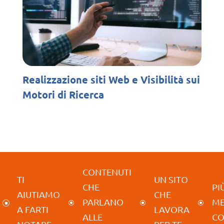
Realizzazione siti Web e Visibilità sui
Motori di Ricerca
CONTENUTI
TI
UN SITO
CHE
PIÙ
AIUTIAMO
CHE
PARLANO
M
]
\
\
\
A FARTI
LAVORA
ALLE
CO